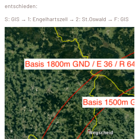
entschieden:
S: GIS → 1: Engelhartszell → 2: St.Oswald → F: GIS