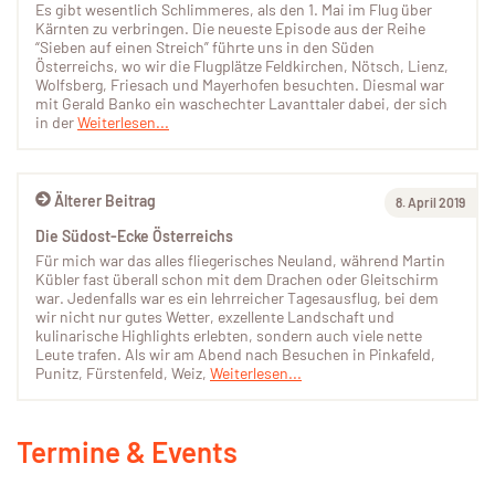
Es gibt wesentlich Schlimmeres, als den 1. Mai im Flug über
Kärnten zu verbringen. Die neueste Episode aus der Reihe
“Sieben auf einen Streich” führte uns in den Süden
Österreichs, wo wir die Flugplätze Feldkirchen, Nötsch, Lienz,
Wolfsberg, Friesach und Mayerhofen besuchten. Diesmal war
mit Gerald Banko ein waschechter Lavanttaler dabei, der sich
in der
Weiterlesen...
Älterer Beitrag
8. April 2019
Die Südost-Ecke Österreichs
Für mich war das alles fliegerisches Neuland, während Martin
Kübler fast überall schon mit dem Drachen oder Gleitschirm
war. Jedenfalls war es ein lehrreicher Tagesausflug, bei dem
wir nicht nur gutes Wetter, exzellente Landschaft und
kulinarische Highlights erlebten, sondern auch viele nette
Leute trafen. Als wir am Abend nach Besuchen in Pinkafeld,
Punitz, Fürstenfeld, Weiz,
Weiterlesen...
Termine & Events