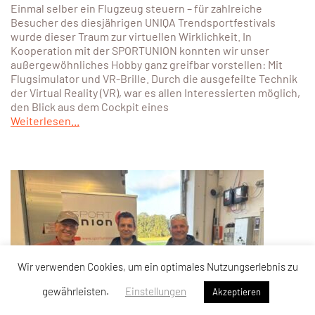
Einmal selber ein Flugzeug steuern – für zahlreiche
Besucher des diesjährigen UNIQA Trendsportfestivals
wurde dieser Traum zur virtuellen Wirklichkeit. In
Kooperation mit der SPORTUNION konnten wir unser
außergewöhnliches Hobby ganz greifbar vorstellen: Mit
Flugsimulator und VR-Brille. Durch die ausgefeilte Technik
der Virtual Reality (VR), war es allen Interessierten möglich,
den Blick aus dem Cockpit eines
Weiterlesen...
28. September 2025
Wir verwenden Cookies, um ein optimales Nutzungserlebnis zu
gewährleisten.
Einstellungen
Akzeptieren
Union Cup 2025 – Spannendes Ziellanden