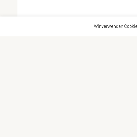
Wir verwenden Cookie
Flugsportgruppe Union Linz
Schnel
Am Tankhafen 13, 4020 Linz
Schnup
Tel: +43 664 1328056
Pilot 
E-Mail:
obmann@segelfliegen-linz.org
ZVR-Zahl: 752697937