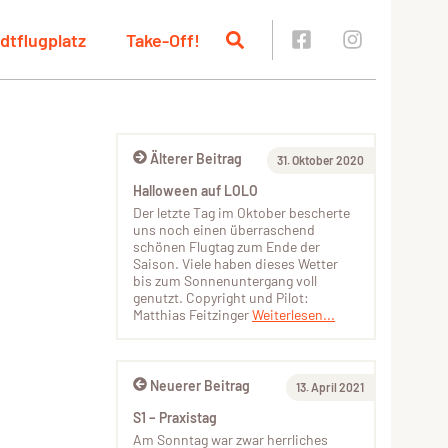
dtflugplatz
Take-Off!
Älterer Beitrag
31. Oktober 2020
Halloween auf LOLO
Der letzte Tag im Oktober bescherte
uns noch einen überraschend
schönen Flugtag zum Ende der
Saison. Viele haben dieses Wetter
bis zum Sonnenuntergang voll
genutzt. Copyright und Pilot:
Matthias Feitzinger
Weiterlesen...
Neuerer Beitrag
13. April 2021
S1 – Praxistag
Am Sonntag war zwar herrliches