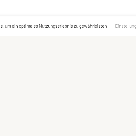
s, um ein optimales Nutzungserlebnis zu gewährleisten.
Einstellun
lzugriff
Meta
perflug vereinbaren
Datenschutzerklärung
werden
Impressum