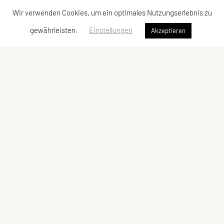
Wir verwenden Cookies, um ein optimales Nutzungserlebnis zu
gewährleisten.
Einstellungen
Akzeptieren
Flugsportgruppe Union Linz
Am Tankhafen 13, 4020 Linz
Tel: +43 664 1328056
E-Mail:
obmann@segelfliegen-linz.org
ZVR-Zahl: 752697937
Schnellzugriff
Meta
Schnupperflug vereinbaren
Datenschutzerklärung
Pilot werden
Impressum