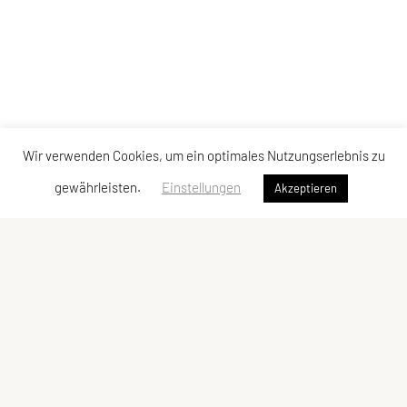
Wir verwenden Cookies, um ein optimales Nutzungserlebnis zu
gewährleisten.
Einstellungen
Akzeptieren
Flugsportgruppe Union Linz
Am Tankhafen 13, 4020 Linz
Tel: +43 664 1328056